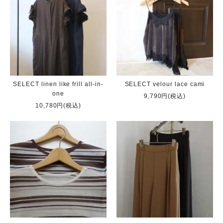
SELECT linen like frill all-in-
SELECT velour lace cami
one
9,790円(税込)
10,780円(税込)