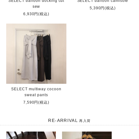
SELECT balloon docking cut
SELECT balloon camisole
sew
5,390円(税込)
6,930円(税込)
SELECT multiway cocoon
sweat pants
7,590円(税込)
RE-ARRIVAL
再入荷