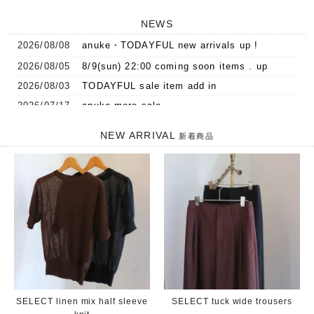
NEWS
2026/08/08
anuke・TODAYFUL new arrivals up !
2026/08/05
8/9(sun) 22:00 coming soon items . up
2026/08/03
TODAYFUL sale item add in
2026/07/17
anuke more sale ..
2026/07/04
summer sale start ☆
NEW ARRIVAL
新着商品
SELECT linen mix half sleeve
SELECT tuck wide trousers