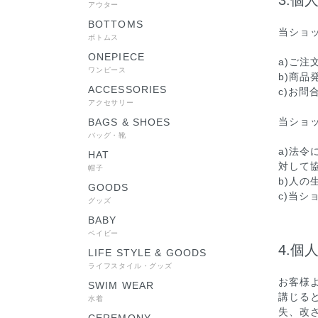
3.個
アウター
BOTTOMS
当ショ
ボトムス
ONEPIECE
a)ご注
ワンピース
b)商品
ACCESSORIES
c)お問
アクセサリー
当ショ
BAGS & SHOES
バッグ・靴
a)法
HAT
対して
帽子
b)人
GOODS
c)当
グッズ
BABY
ベイビー
4.個
LIFE STYLE & GOODS
ライフスタイル・グッズ
お客様
SWIM WEAR
講じる
水着
失、改