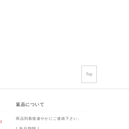
Top
返品について
商品到着後速やかにご連絡下さい。
！
[ 返品期限 ]