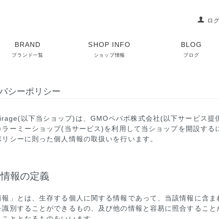
ロ
BRAND
SHOP INFO
BLOG
ブランド一覧
ショップ情報
ブログ
バシーポリシー
 mirage(以下当ショップ)は、
GMOペパボ株式会社
(以下サービス提
カラーミーショップ
(当サービス)を利用して当ショップを開設する
ポリシー
に則った個人情報の取扱いを行います。
人情報の定義
情報」とは、生存する個人に関する情報であって、当該情報に含ま
を識別することができるもの、及び他の情報と容易に照合すること
ることとなるものをいいます。