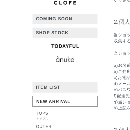
COMING SOON
2.個
SHOP STOCK
当ショ
収集す
当ショ
a)お名
b)ご住
c)お電
d)メー
ITEM LIST
e)パス
f)配送
NEW ARRIVAL
g)当
h)上
TOPS
トップス
OUTER