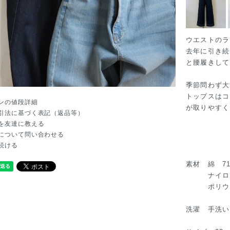
ウエストのラ
去年に引き続
と腰履きして
季節問わず大
トップスはコ
ンの値段詳細
が取りやすく
引法に基づく表記（返品等）
を友達に教える
について問い合わせる
続ける
素材 綿 
ナイロン
ポリウレ
洗濯 手洗い