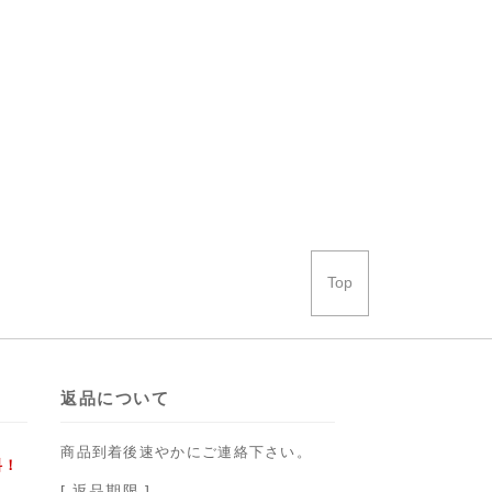
Top
返品について
商品到着後速やかにご連絡下さい。
料！
[ 返品期限 ]