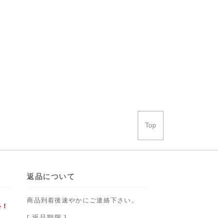
Top
返品について
商品到着後速やかにご連絡下さい。
料！
[ 返品期限 ]