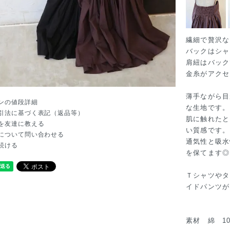
繊細で贅沢な
バックはシャ
肩紐はバック
金糸がアクセ
薄手ながら目
ンの値段詳細
な生地です。
引法に基づく表記（返品等）
肌に触れたと
を友達に教える
い質感です。
について問い合わせる
通気性と吸水
続ける
を保てます◎
Ｔシャツやタ
イドパンツが
素材 綿 10