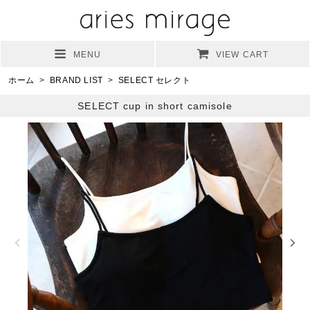
MENU
VIEW CART
ホーム
>
BRAND LIST
>
SELECT セレクト
SELECT cup in short camisole