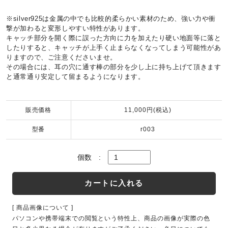
※silver925は金属の中でも比較的柔らかい素材のため、強い力や衝
撃が加わると変形しやすい特性があります。
キャッチ部分を開く際に誤った方向に力を加えたり硬い地面等に落と
したりすると、キャッチが上手く止まらなくなってしまう可能性があ
りますので、ご注意くださいませ。
その場合には、耳の穴に通す棒の部分を少し上に持ち上げて頂きます
と通常通り安定して留まるようになります。
販売価格
11,000円(税込)
型番
r003
個数
:
カートに入れる
[ 商品画像について ]
パソコンや携帯端末での閲覧という特性上、商品の画像が実際の色