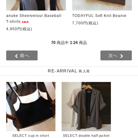
anuke Sheervelour Baseball
TODAYFUL Soft Knit Beanie
T-shirts
7,700円(税込)
4,950円(税込)
70
商品中
1
-
24
商品
前へ
次へ
RE-ARRIVAL
再入荷
SELECT cup in short
SELECT double half jacket